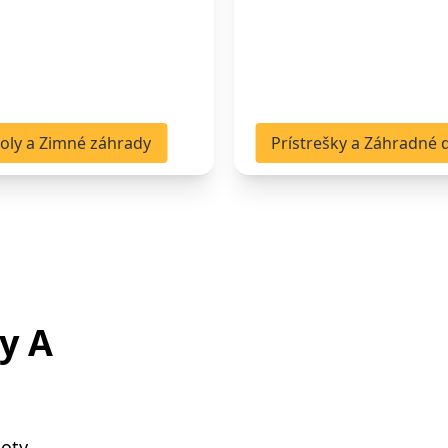
oly a Zimné záhrady
Prístrešky a Záhradné
y A
oty,