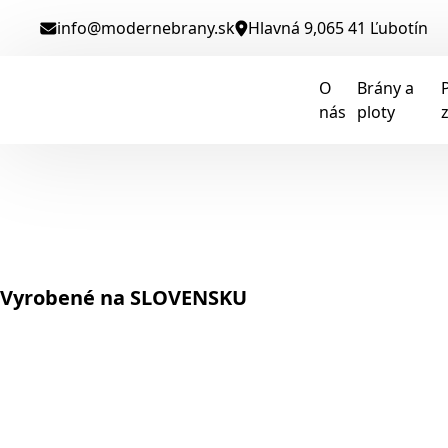
info@modernebrany.sk
Hlavná 9,065 41 Ľubotín
O
Brány a
nás
ploty
Vyrobené na SLOVENSKU
Moderné
Brány
Podľa Vašich