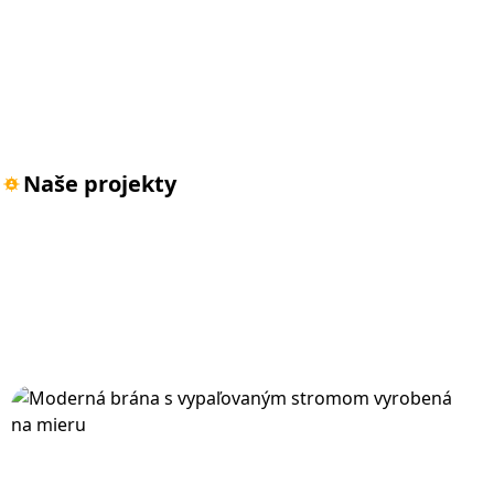
Naše projekty
Ukážky prác
Pre skvelých zákazník