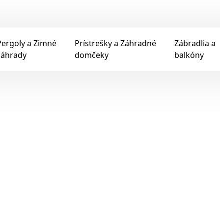
Pergoly a Zimné
Prístrešky a Záhradné
Zábradlia a
záhrady
domčeky
balkóny