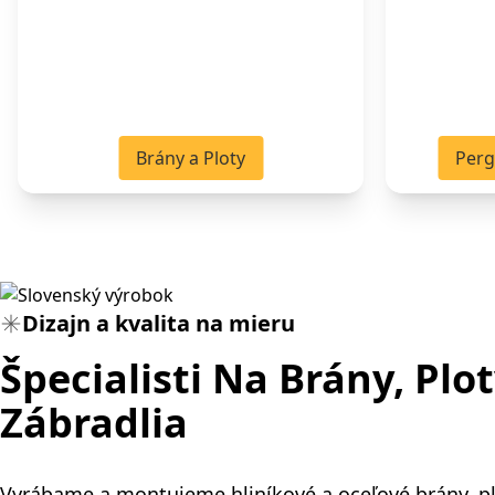
Brány a Ploty
Perg
Dizajn a kvalita na mieru
Špecialisti Na
Brány, Plot
Zábradlia
Vyrábame a montujeme hliníkové a oceľové brány, pl