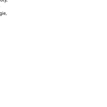
e
gie,
Odovzd