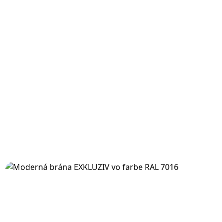
Moderná brána s vypaľovaným
stromom vyrobená na mieru