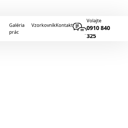
Volajte
Galéria
Vzorkovník
Kontakt
0910 840
prác
325
GDPR
Spracovanie
osobných údajov
Cookies