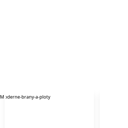
Predstáv
Kovové a hliníkové komponenty pre Vašu stavbu
realizujeme na kľúč. Brány, ploty, zimné záhrady, zá
domčeky, zábradlia, balkóny, pergoly a prístrešky
Moderne-brany-a-ploty