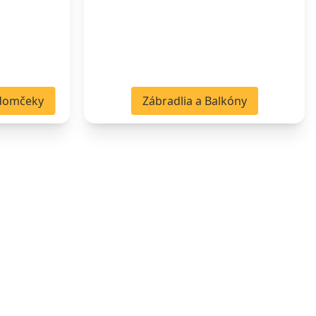
 domčeky
Zábradlia a Balkóny